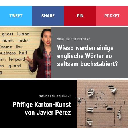
TWEET
SHARE
PIN
POCKET
VORHERIGER BEITRAG:
Wieso werden einige
englische Wörter so
seltsam buchstabiert?
NÄCHSTER BEITRAG:
Pfiffige Karton-Kunst
von Javier Pérez