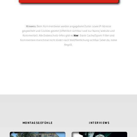
Hinweis:
Beim Kommentieren werden angegebene Daten sowie IP-Adresse
gespeichert und Cookies gesetzt (öffentlich sichtbar sind nur Name, Website und
Kommentar). Alle Datenschutz-Infos gibt es
hier
. Dank Cache/Spam-Filter sind
Kommentare manchmal nicht direkt nach Veröffentlichung sichtbar (aber da, keine
Angst).
MONTAGSGEFÜHLE
INTERVIEWS