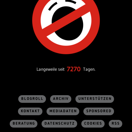
7270
Langeweile seit
Tagen.
BLOGROLL
ARCHIV
UNTERSTÜTZEN
KONTAKT
MEDIADATEN
SPONSORED
BERATUNG
DATENSCHUTZ
COOKIES
RSS