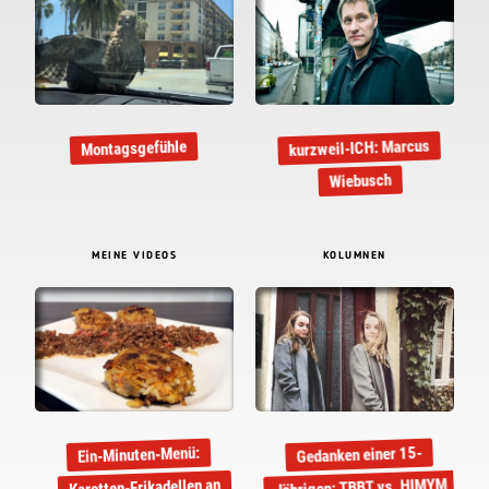
kurzweil-ICH: Marcus
Montagsgefühle
Wiebusch
MEINE VIDEOS
KOLUMNEN
Gedanken einer 15-
Ein-Minuten-Menü:
Jährigen: TBBT vs. HIMYM
Karotten-Frikadellen an