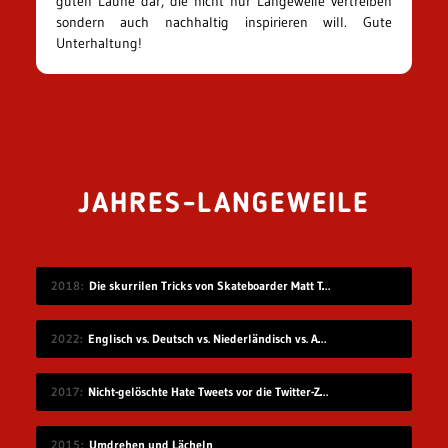
guten Laune dar, die nicht nur Langeweile vertreiben
sondern auch nachhaltig inspirieren will. Gute
Unterhaltung!
JAHRES-LANGEWEILE
2018
Die skurrilen Tricks von Skateboarder Matt Tomasello
2022
Englisch vs. Deutsch vs. Niederländisch vs. Afrikaans
2017
Nicht-gelöschte Hate Tweets vor die Twitter-Zentrale gesprüht
2015
Umdrehen und Lächeln