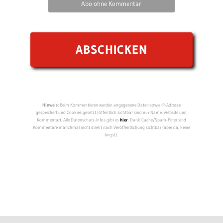
Abo ohne Kommentar
Hinweis:
Beim Kommentieren werden angegebene Daten sowie IP-Adresse
gespeichert und Cookies gesetzt (öffentlich sichtbar sind nur Name, Website und
Kommentar). Alle Datenschutz-Infos gibt es
hier
. Dank Cache/Spam-Filter sind
Kommentare manchmal nicht direkt nach Veröffentlichung sichtbar (aber da, keine
Angst).