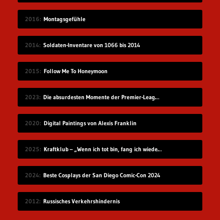
2016
Montagsgefühle
2014
Soldaten-Inventare von 1066 bis 2014
2015
Follow Me To Honeymoon
2023
Die absurdesten Momente der Premier-League-Saison 22/23
2020
Digital Paintings von Alexis Franklin
2025
Kraftklub – „Wenn ich tot bin, fang ich wieder an“
2024
Beste Cosplays der San Diego Comic-Con 2024
2012
Russisches Verkehrshindernis