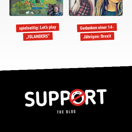
spielseitig: Let’s play
Gedanken einer 14-
Jährigen: Brexit
„ISLANDERS“