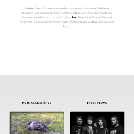
Hinweis:
Beim Kommentieren werden angegebene Daten sowie IP-Adresse
gespeichert und Cookies gesetzt (öffentlich sichtbar sind nur Name, Website und
Kommentar). Alle Datenschutz-Infos gibt es
hier
. Dank Cache/Spam-Filter sind
Kommentare manchmal nicht direkt nach Veröffentlichung sichtbar (aber da, keine
Angst).
MONTAGSGEFÜHLE
INTERVIEWS