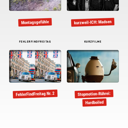
kurzweil-ICH: Madsen
Montagsgefühle
FEHLERFINDFREITAG
KURZFILME
FehlerFindFreitag Nr. 2
Stopmotion-Rührei:
Hardboiled