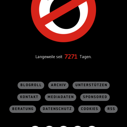
7271
Langeweile seit
Tagen.
BLOGROLL
ARCHIV
UNTERSTÜTZEN
KONTAKT
MEDIADATEN
SPONSORED
BERATUNG
DATENSCHUTZ
COOKIES
RSS