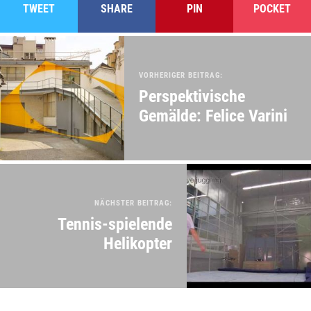
TWEET
SHARE
PIN
POCKET
VORHERIGER BEITRAG:
Perspektivische
Gemälde: Felice Varini
NÄCHSTER BEITRAG:
Tennis-spielende
Helikopter