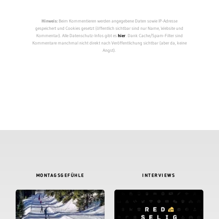
Hinweis:
Beim Kommentieren werden angegebene Daten sowie IP-Adresse
gespeichert und Cookies gesetzt (öffentlich sichtbar sind nur Name, Website und
Kommentar). Alle Datenschutz-Infos gibt es
hier
. Dank Cache/Spam-Filter sind
Kommentare manchmal nicht direkt nach Veröffentlichung sichtbar (aber da, keine
Angst).
MONTAGSGEFÜHLE
INTERVIEWS