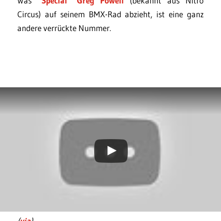
Was
“Special” Greg Powell
(bekannt aus Nitro
Circus) auf seinem BMX-Rad abzieht, ist eine ganz
andere verrückte Nummer.
(
via
)