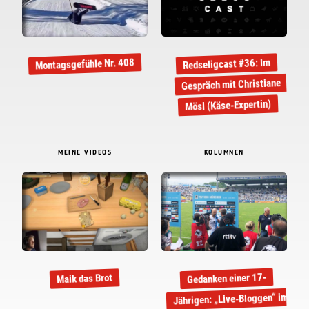
Montagsgefühle Nr. 408
Redseligcast #36: Im
Gespräch mit Christiane
Mösl (Käse-Expertin)
MEINE VIDEOS
KOLUMNEN
Gedanken einer 17-
Maik das Brot
Jährigen: „Live-Bloggen“ im