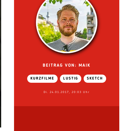
BEITRAG VON: MAIK
KURZFILME
LUSTIG
SKETCH
Di. 24.01.2017, 20:03 Uhr