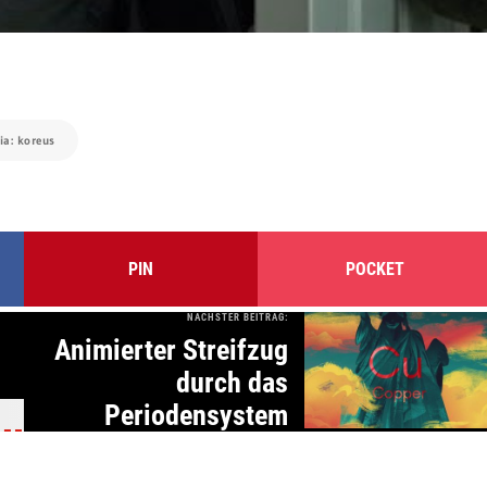
ia: koreus
PIN
POCKET
NÄCHSTER BEITRAG:
Animierter Streifzug
durch das
Periodensystem