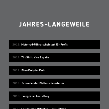
JAHRES-LANGEWEILE
2011
Motorrad-Führerscheintest für Profis
2012
Tilt-Shift: Viva España
2017
Pizza-Party im Park
2019
Schwebender Plattenspielerteller
2018
Fotografie: Louis Dazy
2022
Musikvideo: Polyphia – „Neurotica“