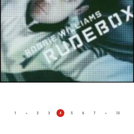
1
«
2
3
4
5
6
7
»
13