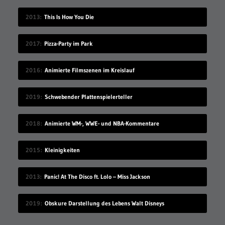
2013
This Is How You Die
2017
Pizza-Party im Park
2016
Animierte Filmszenen im Kreislauf
2019
Schwebender Plattenspielerteller
2018
Animierte WM-, WWE- und NBA-Kommentare
2015
Kleinigkeiten
2013
Panic! At The Disco ft. Lolo – Miss Jackson
2019
Obskure Darstellung des Lebens Walt Disneys