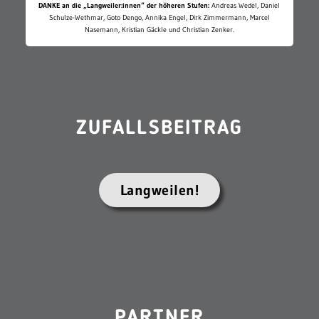
DANKE an die „Langweiler:innen“ der höheren Stufen:
Andreas Wedel, Daniel
Schulze-Wethmar, Goto Dengo, Annika Engel, Dirk Zimmermann, Marcel
Nasemann, Kristian Gäckle und Christian Zenker.
ZUFALLSBEITRAG
Langweilen!
PARTNER