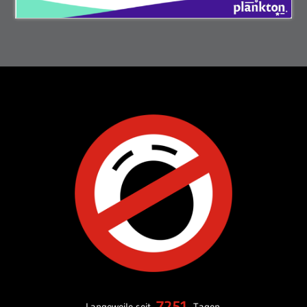
7251
Langeweile seit
Tagen.