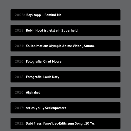
2008
Røyksopp – Remind Me
2018
Robin Hood ist jetzt ein Superheld
2021
Kollanimation: Olympia-Anime-Video „Summer Begins“
2010
Fotografie: Chad Moore
2018
Fotografie: Louis Dazy
2010
Alphabet
2017
seriesly silly Serienposters
2021
Daði Freyr: Fan-Video-Edits zum Song „10 Years“