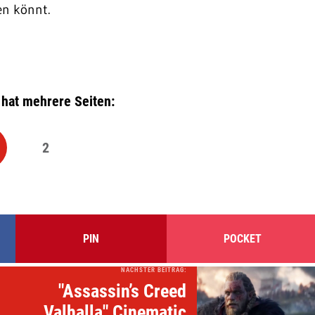
en könnt.
 hat mehrere Seiten:
2
PIN
POCKET
NÄCHSTER BEITRAG:
"Assassin’s Creed
Valhalla" Cinematic