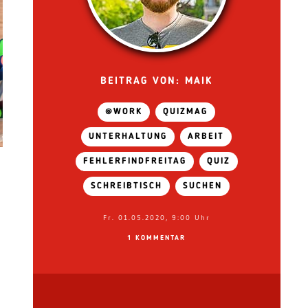
BEITRAG VON: MAIK
@WORK
QUIZMAG
UNTERHALTUNG
ARBEIT
FEHLERFINDFREITAG
QUIZ
SCHREIBTISCH
SUCHEN
Fr. 01.05.2020, 9:00 Uhr
1 KOMMENTAR