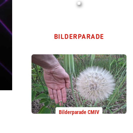
BILDERPARADE
Bilderparade CMIV