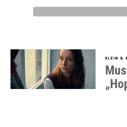
KLEIN & 
Musi
„Ho