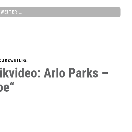
WEITER …
KURZWEILIG:
kvideo: Arlo Parks –
pe“