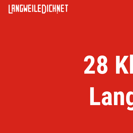
28 K
Lan