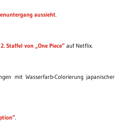
nenuntergang aussieht
.
r
2. Staffel von „One Piece“
auf Netflix.
ungen mit Wasserfarb-Colorierung japanischer
ption“
.