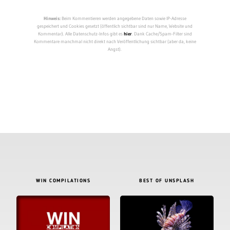
Hinweis:
Beim Kommentieren werden angegebene Daten sowie IP-Adresse
gespeichert und Cookies gesetzt (öffentlich sichtbar sind nur Name, Website und
Kommentar). Alle Datenschutz-Infos gibt es
hier
. Dank Cache/Spam-Filter sind
Kommentare manchmal nicht direkt nach Veröffentlichung sichtbar (aber da, keine
Angst).
WIN COMPILATIONS
BEST OF UNSPLASH