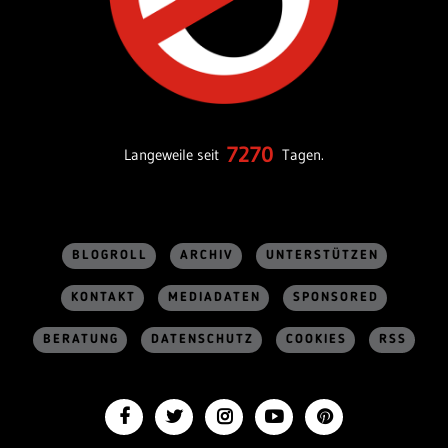
7270
Langeweile seit
Tagen.
BLOGROLL
ARCHIV
UNTERSTÜTZEN
KONTAKT
MEDIADATEN
SPONSORED
BERATUNG
DATENSCHUTZ
COOKIES
RSS