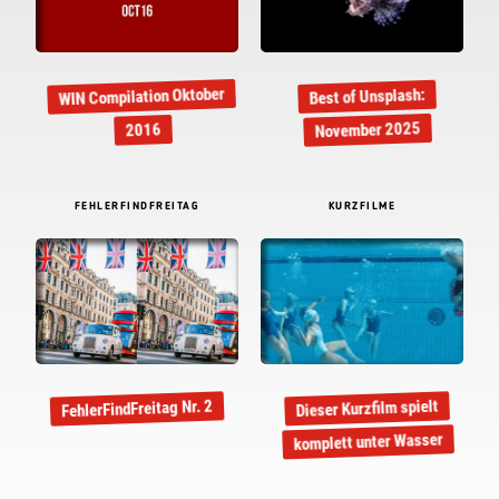
WIN Compilation Oktober
Best of Unsplash:
November 2025
2016
FEHLERFINDFREITAG
KURZFILME
Dieser Kurzfilm spielt
FehlerFindFreitag Nr. 2
komplett unter Wasser