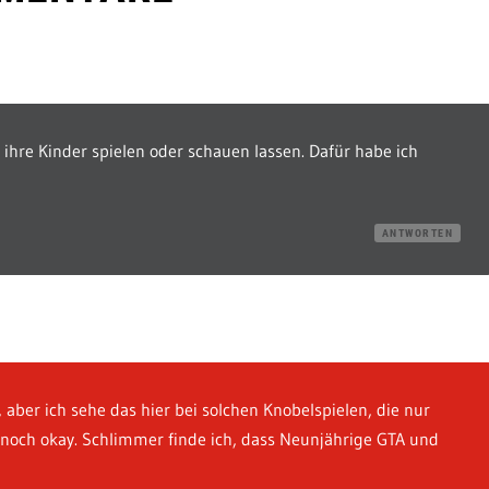
ihre Kinder spielen oder schauen lassen. Dafür habe ich
ANTWORTEN
 12, aber ich sehe das hier bei solchen Knobelspielen, die nur
 noch okay. Schlimmer finde ich, dass Neunjährige GTA und