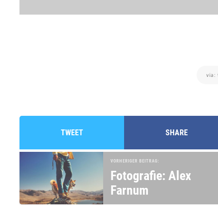
via:
TWEET
SHARE
VORHERIGER BEITRAG:
Fotografie: Alex
Farnum