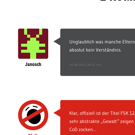
Unglaublich was manche Eltern 
absolut kein Verständnis.
Janosch
15.08.2014, 06:41 Uhr
Klar, offiziell ist der Titel FSK
sehr abstrakte „Gewalt“ zeigen
CoD zocken…