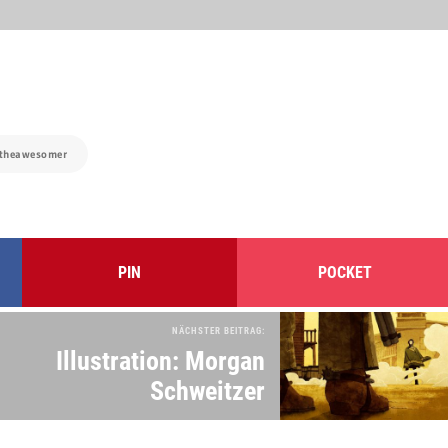
theawesomer
PIN
POCKET
NÄCHSTER BEITRAG:
Illustration: Morgan
Schweitzer