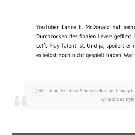
YouTuber Lance E. McDonald hat seine
Durchzocken des finalen Levels gefilmt. D
Let’s Play-Talent ist. Und ja, spoilert er 
es selbst noch nicht gespielt haben. Wa
„She’s done this about 5 times before but I finally d
while she as tryin