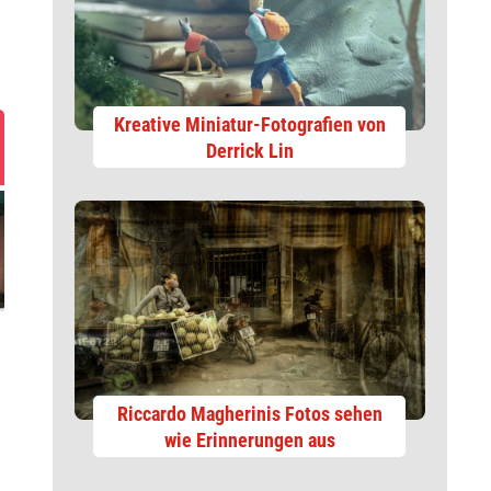
Kreative Miniatur-Fotografien von
Derrick Lin
Riccardo Magherinis Fotos sehen
wie Erinnerungen aus