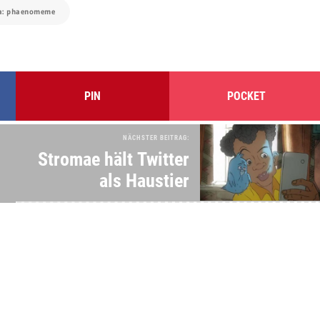
ia: phaenomeme
PIN
POCKET
NÄCHSTER BEITRAG:
Stromae hält Twitter
als Haustier