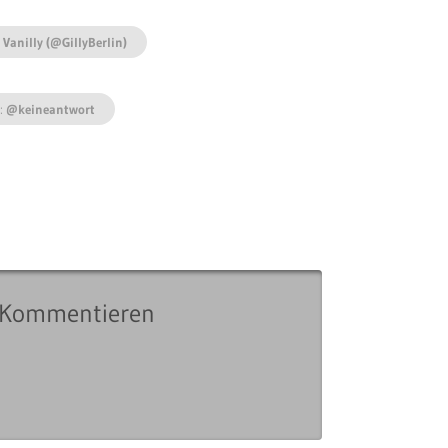
y Vanilly (@GillyBerlin)
:
@keineantwort