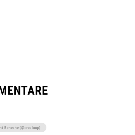
MENTARE
nt Beneche (@crealoop)