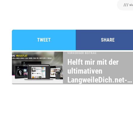
/// v
TWEET
SHARE
VORHERIGER BEITRAG:
Helft mir mit der
ultimativen
LangweileDich.net-
Playlist auf JUKE!