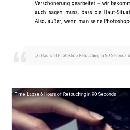
Verschönerung gearbeitet – wir bekom
auch sagen muss, dass die Haut-Situa
Also, außer, wenn man seine Photoshop-
„6 Hours of Photoshop Retouching in 90 Seconds by
Time-Lapse 6 Hours of Retouching in 90 Seconds