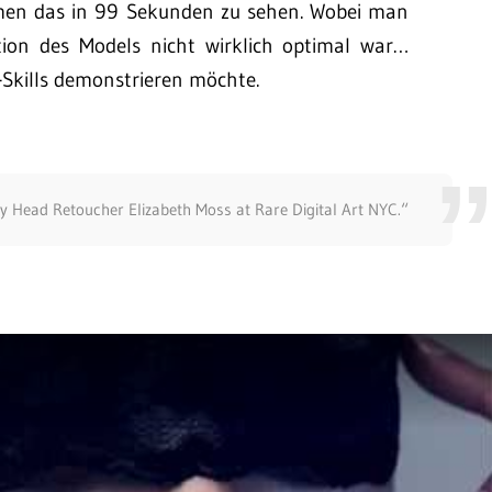
men das in 99 Sekunden zu sehen. Wobei man
tion des Models nicht wirklich optimal war…
Skills demonstrieren möchte.
 Head Retoucher Elizabeth Moss at Rare Digital Art NYC.“