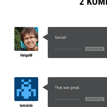
2 KOM
Genial!
ANTWORTEN
20.04.2010, 11:30 Uhr
HelgeM
That was great.
ANTWORTEN
23.04.2010, 17:09 Uhr
lamsicle