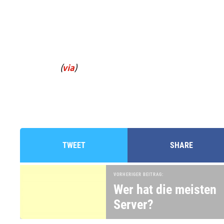
(
via
)
TWEET
SHARE
VORHERIGER BEITRAG:
Wer hat die meisten
Server?