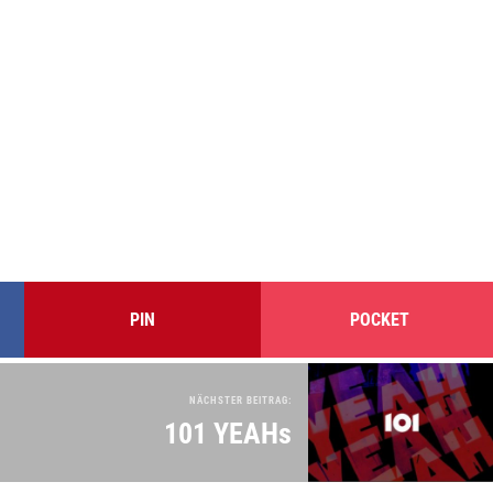
PIN
POCKET
NÄCHSTER BEITRAG:
101 YEAHs