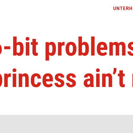
UNTERH
-bit problem
princess ain’t