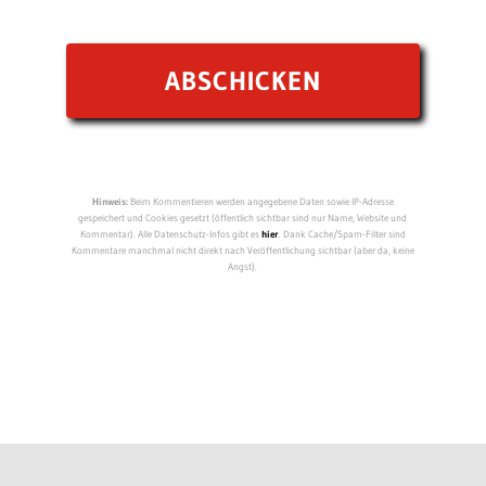
Hinweis:
Beim Kommentieren werden angegebene Daten sowie IP-Adresse
gespeichert und Cookies gesetzt (öffentlich sichtbar sind nur Name, Website und
Kommentar). Alle Datenschutz-Infos gibt es
hier
. Dank Cache/Spam-Filter sind
Kommentare manchmal nicht direkt nach Veröffentlichung sichtbar (aber da, keine
Angst).