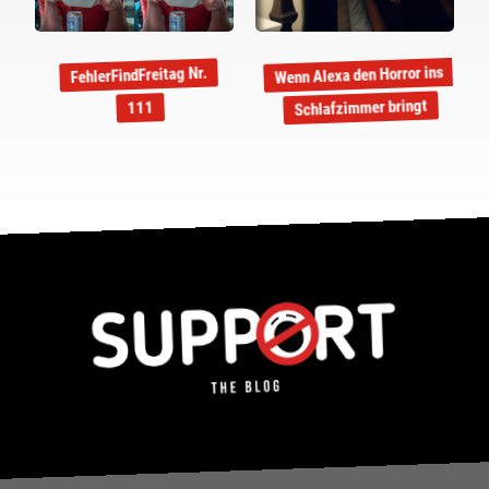
Wenn Alexa den Horror ins
FehlerFindFreitag Nr.
Schlafzimmer bringt
111