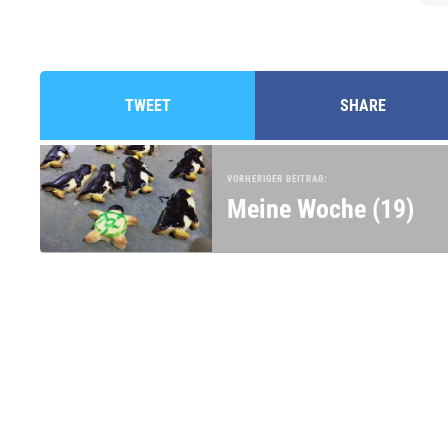
TWEET
SHARE
VORHERIGER BEITRAG:
Meine Woche (19)