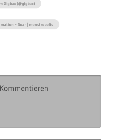
im Gigbax (@gigbax)
imation ~ Soar | monstropolis