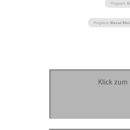
Pingback:
J
Pingback:
Klasse! #An