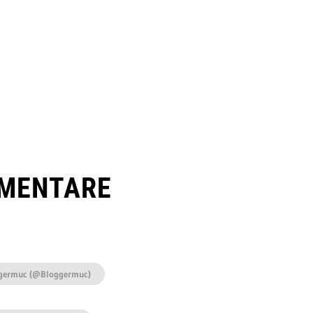
MENTARE
germuc (@Bloggermuc)