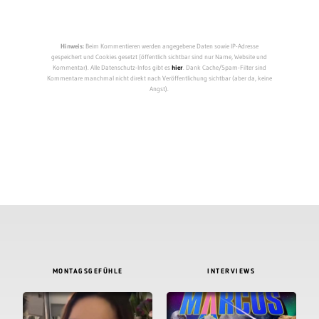
Hinweis:
Beim Kommentieren werden angegebene Daten sowie IP-Adresse
gespeichert und Cookies gesetzt (öffentlich sichtbar sind nur Name, Website und
Kommentar). Alle Datenschutz-Infos gibt es
hier
. Dank Cache/Spam-Filter sind
Kommentare manchmal nicht direkt nach Veröffentlichung sichtbar (aber da, keine
Angst).
MONTAGSGEFÜHLE
INTERVIEWS