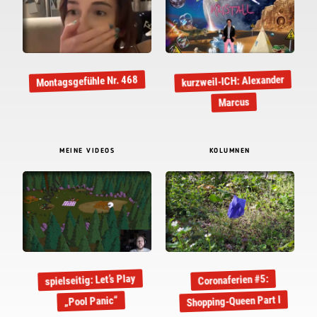
kurzweil-ICH: Alexander
Montagsgefühle Nr. 468
Marcus
MEINE VIDEOS
KOLUMNEN
spielseitig: Let’s Play
Coronaferien #5:
Shopping-Queen Part I
„Pool Panic“