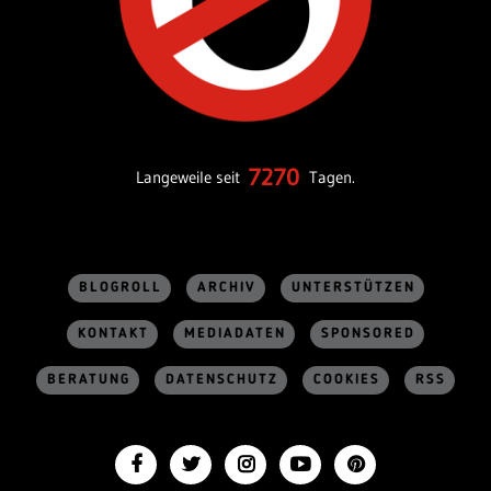
7270
Langeweile seit
Tagen.
BLOGROLL
ARCHIV
UNTERSTÜTZEN
KONTAKT
MEDIADATEN
SPONSORED
BERATUNG
DATENSCHUTZ
COOKIES
RSS