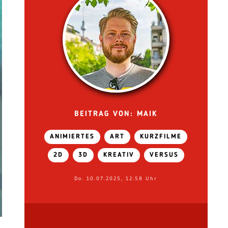
BEITRAG VON: MAIK
ANIMIERTES
ART
KURZFILME
2D
3D
KREATIV
VERSUS
Do. 10.07.2025, 12:58 Uhr