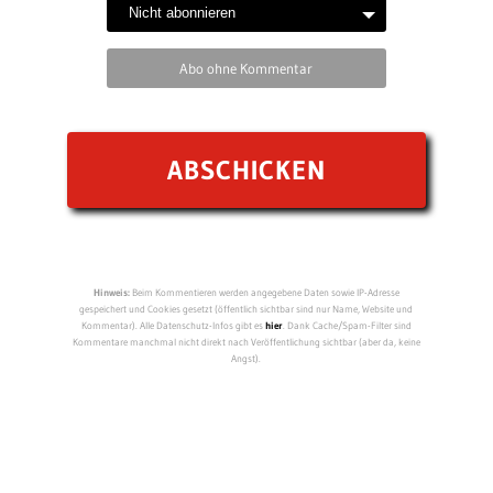
Abo ohne Kommentar
Hinweis:
Beim Kommentieren werden angegebene Daten sowie IP-Adresse
gespeichert und Cookies gesetzt (öffentlich sichtbar sind nur Name, Website und
Kommentar). Alle Datenschutz-Infos gibt es
hier
. Dank Cache/Spam-Filter sind
Kommentare manchmal nicht direkt nach Veröffentlichung sichtbar (aber da, keine
Angst).