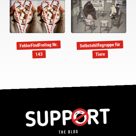
Selbstehilfegruppe für
FehlerFindFreitag Nr.
Tiere
143