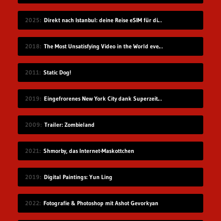
2025
Direkt nach Istanbul: deine Reise eSIM für die Türkei
2018
The Most Unsatisfying Video in the World ever made – part 2
2011
Static Dog!
2019
Eingefrorenes New York City dank Superzeitlupe
2009
Trailer: Zombieland
2021
Shmorby, das Internet-Maskottchen
2019
Digital Paintings: Yun Ling
2022
Fotografie & Photoshop mit Ashot Gevorkyan