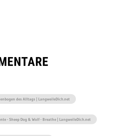
MENTARE
genbogen des Alltags | LangweileDich.net
te - Sheep Dog & Wolf - Breathe | LangweileDich.net