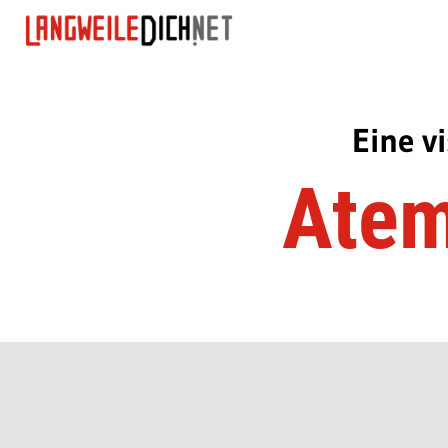
Eine v
Atem