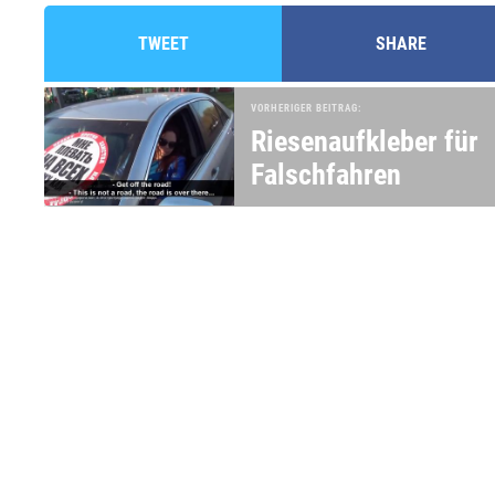
TWEET
SHARE
VORHERIGER BEITRAG:
Riesenaufkleber für
Falschfahren