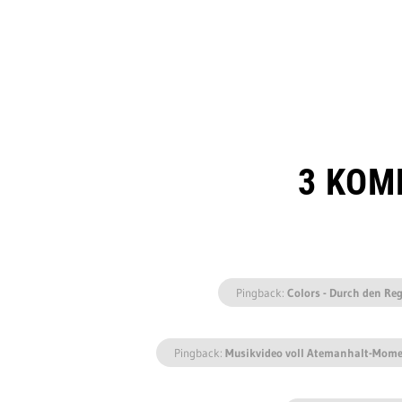
3 KOM
Pingback:
Colors - Durch den Re
Pingback:
Musikvideo voll Atemanhalt-Momen