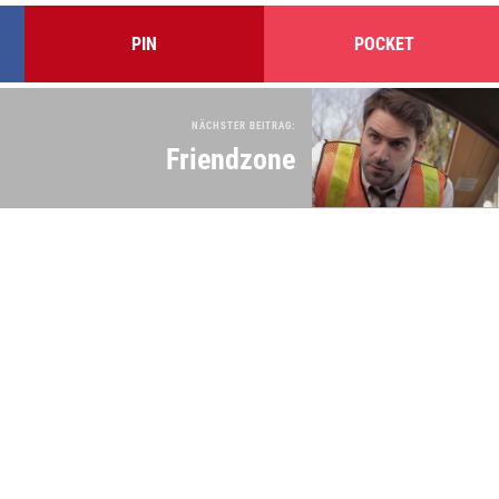
PIN
POCKET
NÄCHSTER BEITRAG:
Friendzone