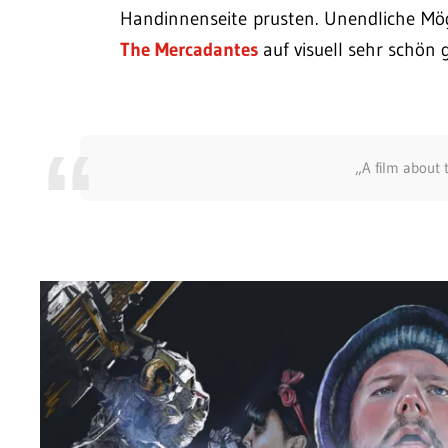
Handinnenseite prusten. Unendliche Mög
The Mercadantes
auf visuell sehr schön
„A film about th