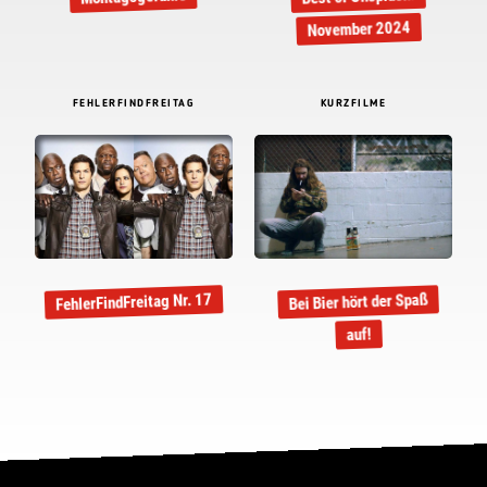
November 2024
FEHLERFINDFREITAG
KURZFILME
FehlerFindFreitag Nr. 17
Bei Bier hört der Spaß
auf!