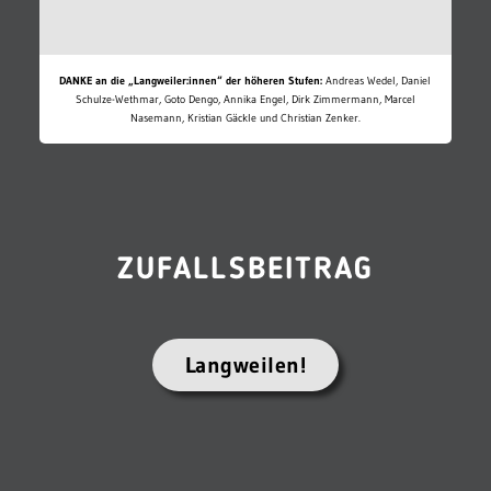
DANKE an die „Langweiler:innen“ der höheren Stufen:
Andreas Wedel, Daniel
Schulze-Wethmar, Goto Dengo, Annika Engel, Dirk Zimmermann, Marcel
Nasemann, Kristian Gäckle und Christian Zenker.
ZUFALLSBEITRAG
Langweilen!