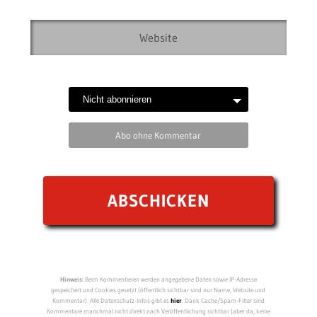
Abo ohne Kommentar
Hinweis:
Beim Kommentieren werden angegebene Daten sowie IP-Adresse
gespeichert und Cookies gesetzt (öffentlich sichtbar sind nur Name, Website und
Kommentar). Alle Datenschutz-Infos gibt es
hier
. Dank Cache/Spam-Filter sind
Kommentare manchmal nicht direkt nach Veröffentlichung sichtbar (aber da, keine