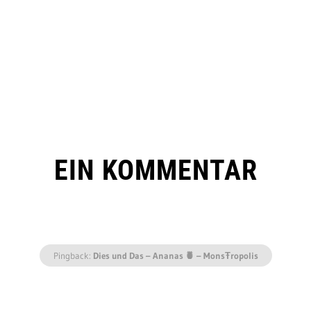
EIN KOMMENTAR
Pingback:
Dies und Das – Ananas 🍍 – MonsŦropolis