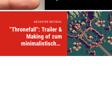
NÄCHSTER BEITRAG:
"Thronefall": Trailer &
Making of zum
minimalistischen
Aufbaustrategiespiel