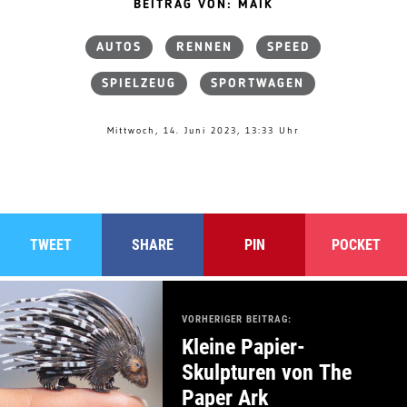
BEITRAG VON: MAIK
AUTOS
RENNEN
SPEED
SPIELZEUG
SPORTWAGEN
Mittwoch, 14. Juni 2023, 13:33 Uhr
TWEET
SHARE
PIN
POCKET
VORHERIGER BEITRAG:
Kleine Papier-
Skulpturen von The
Paper Ark