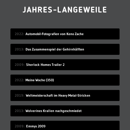
JAHRES-LANGEWEILE
2022
Automobil-Fotografien von Keno Zache
2013
Das Zusammenspiel der Gehirnhälften
2009
Sherlock Homes Trailer 2
2022
Meine Woche (350)
2019
Weltmeisterschaft im Heavy Metal-Stricken
2013
Wolverines Krallen nachgeschmiedet
2009
Emmys 2009