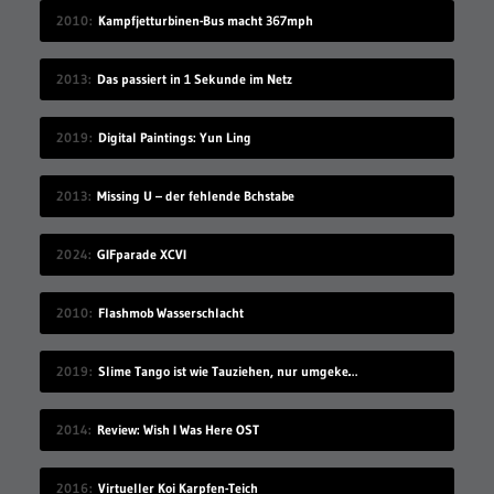
2010
Kampfjetturbinen-Bus macht 367mph
2013
Das passiert in 1 Sekunde im Netz
2019
Digital Paintings: Yun Ling
2013
Missing U – der fehlende Bchstabe
2024
GIFparade XCVI
2010
Flashmob Wasserschlacht
2019
Slime Tango ist wie Tauziehen, nur umgekehrt
2014
Review: Wish I Was Here OST
2016
Virtueller Koi Karpfen-Teich