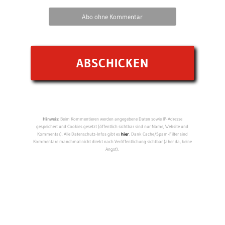
Abo ohne Kommentar
Hinweis:
Beim Kommentieren werden angegebene Daten sowie IP-Adresse
gespeichert und Cookies gesetzt (öffentlich sichtbar sind nur Name, Website und
Kommentar). Alle Datenschutz-Infos gibt es
hier
. Dank Cache/Spam-Filter sind
Kommentare manchmal nicht direkt nach Veröffentlichung sichtbar (aber da, keine
Angst).