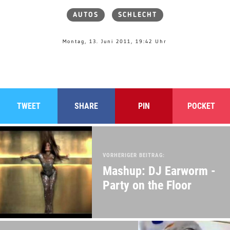
AUTOS
SCHLECHT
Montag, 13. Juni 2011, 19:42 Uhr
TWEET
SHARE
PIN
POCKET
VORHERIGER BEITRAG:
Mashup: DJ Earworm -
Party on the Floor