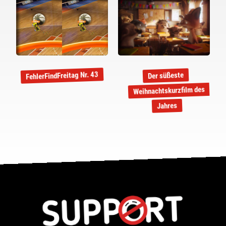
FehlerFindFreitag Nr. 43
Der süßeste
Weihnachtskurzfilm des
Jahres