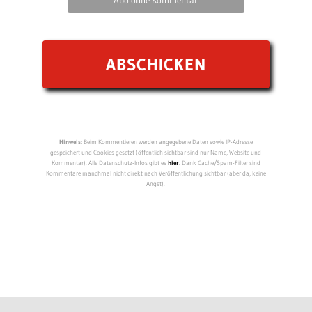
Hinweis:
Beim Kommentieren werden angegebene Daten sowie IP-Adresse
gespeichert und Cookies gesetzt (öffentlich sichtbar sind nur Name, Website und
Kommentar). Alle Datenschutz-Infos gibt es
hier
. Dank Cache/Spam-Filter sind
Kommentare manchmal nicht direkt nach Veröffentlichung sichtbar (aber da, keine
Angst).