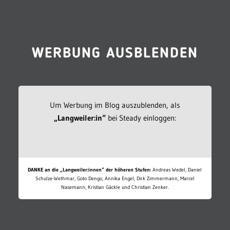
WERBUNG AUSBLENDEN
Um Werbung im Blog auszublenden, als
„Langweiler:in“
bei Steady einloggen:
DANKE an die „Langweiler:innen“ der höheren Stufen:
Andreas Wedel, Daniel
Schulze-Wethmar, Goto Dengo, Annika Engel, Dirk Zimmermann, Marcel
Nasemann, Kristian Gäckle und Christian Zenker.