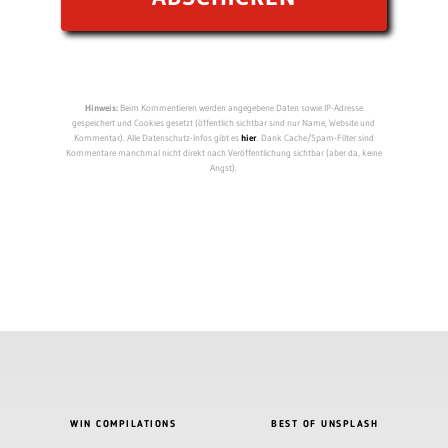
Hinweis:
Beim Kommentieren werden angegebene Daten sowie IP-Adresse
gespeichert und Cookies gesetzt (öffentlich sichtbar sind nur Name, Website und
Kommentar). Alle Datenschutz-Infos gibt es
hier
. Dank Cache/Spam-Filter sind
Kommentare manchmal nicht direkt nach Veröffentlichung sichtbar (aber da, keine
Angst).
WIN COMPILATIONS
BEST OF UNSPLASH