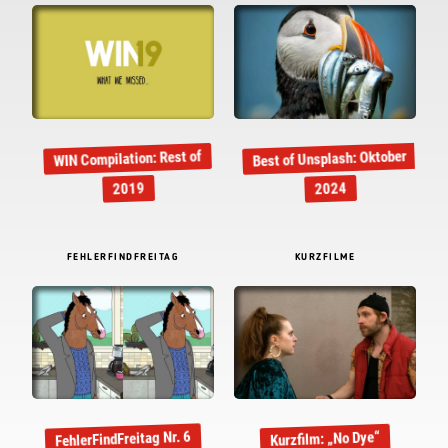
Best of Unsplash: Oktober
WIN Compilation: Rest of
2019
2024
FEHLERFINDFREITAG
KURZFILME
FehlerFindFreitag Nr. 6
Kurzfilm: „No Dye“