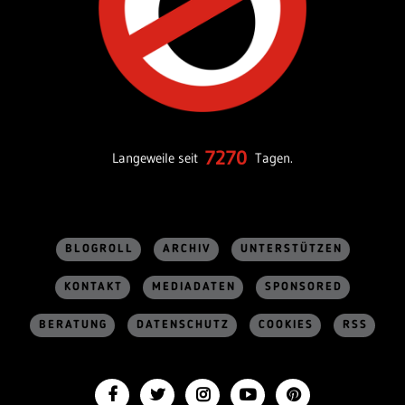
7270
Langeweile seit
Tagen.
BLOGROLL
ARCHIV
UNTERSTÜTZEN
KONTAKT
MEDIADATEN
SPONSORED
BERATUNG
DATENSCHUTZ
COOKIES
RSS