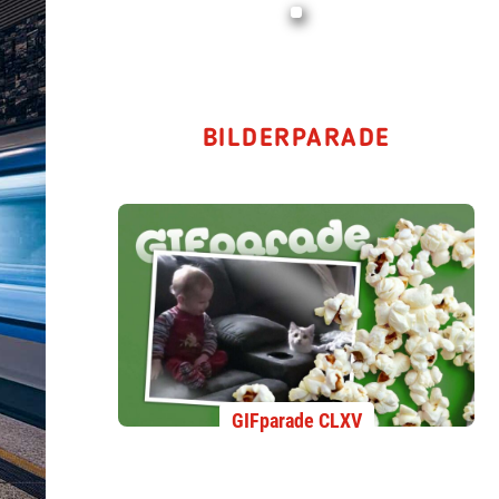
BILDERPARADE
GIFparade CLXV