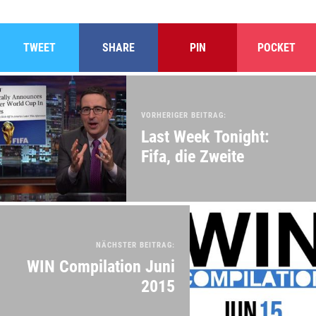
TWEET
SHARE
PIN
POCKET
VORHERIGER BEITRAG:
Last Week Tonight:
Fifa, die Zweite
NÄCHSTER BEITRAG:
WIN Compilation Juni
2015