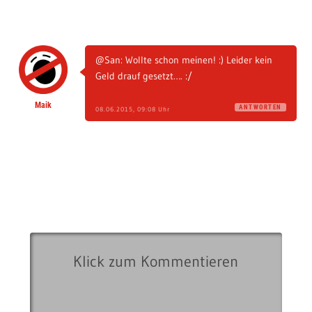
@San: Wollte schon meinen! :) Leider kein
Geld drauf gesetzt…. :/
Maik
ANTWORTEN
08.06.2015, 09:08 Uhr