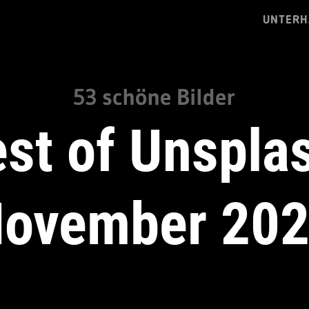
UNTERH
53 schöne Bilder
st of Unspla
ovember 20