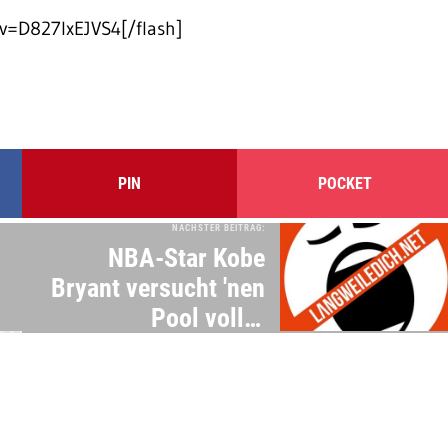
v=D827IxEJVS4[/flash]
PIN
POCKET
NÄCHSTER BEITRAG:
NBA-Star Kobe
Bryant versucht 'nen
Pool voller
Schlangen zu
überspringen