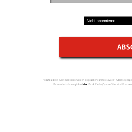
Hinweis:
Beim Kommentieren werden angegebene Daten sowie IP-Adresse gespeich
Datenschutz-Infos gibt es
hier
. Dank Cache/Spam-Filter sind Kommenta