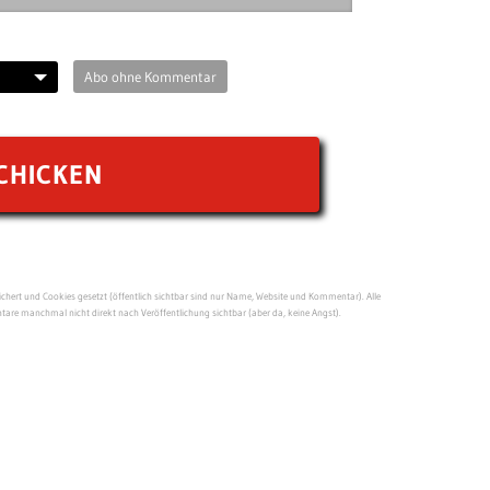
Abo ohne Kommentar
ert und Cookies gesetzt (öffentlich sichtbar sind nur Name, Website und Kommentar). Alle
re manchmal nicht direkt nach Veröffentlichung sichtbar (aber da, keine Angst).