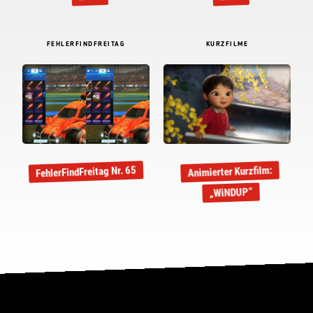
FEHLERFINDFREITAG
KURZFILME
FehlerFindFreitag Nr. 65
Animierter Kurzfilm:
„WiNDUP“