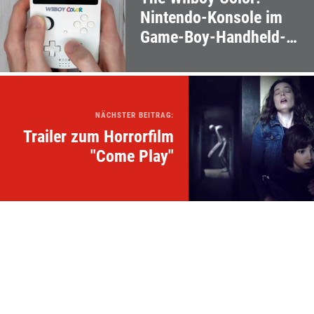
Nintendo-Konsole im
Game-Boy-Handheld-
Format
NÄCHSTER BEITRAG:
Trailer zum Horrorfilm
"Come Play"