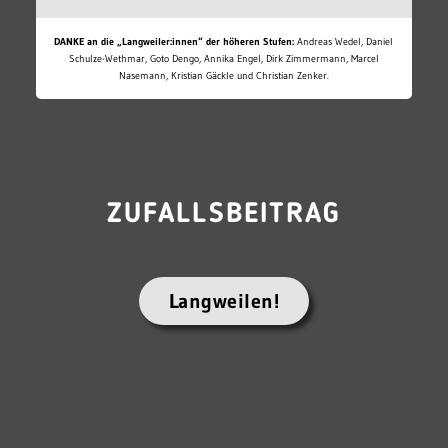
DANKE an die „Langweiler:innen“ der höheren Stufen:
Andreas Wedel, Daniel
Schulze-Wethmar, Goto Dengo, Annika Engel, Dirk Zimmermann, Marcel
Nasemann, Kristian Gäckle und Christian Zenker.
ZUFALLSBEITRAG
Langweilen!