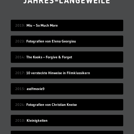
JAHRES-LANGEWEILE
2019
Miu – So Much More
2023
Fotografien von Elena Georgiou
2014
The Kooks – Forgive & Forget
2017
10 versteckte Hinweise in Filmklassikern
2015
asdfmovie9
2024
Fotografien von Christian Kneise
2010
Kleinigkeiten