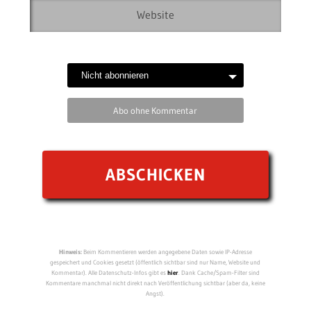
Abo ohne Kommentar
Hinweis:
Beim Kommentieren werden angegebene Daten sowie IP-Adresse
gespeichert und Cookies gesetzt (öffentlich sichtbar sind nur Name, Website und
Kommentar). Alle Datenschutz-Infos gibt es
hier
. Dank Cache/Spam-Filter sind
Kommentare manchmal nicht direkt nach Veröffentlichung sichtbar (aber da, keine
Angst).