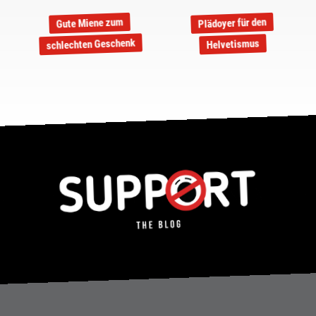
Plädoyer für den
Gute Miene zum
schlechten Geschenk
Helvetismus