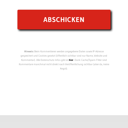
Hinweis:
Beim Kommentieren werden angegebene Daten sowie IP-Adresse
gespeichert und Cookies gesetzt (öffentlich sichtbar sind nur Name, Website und
Kommentar). Alle Datenschutz-Infos gibt es
hier
. Dank Cache/Spam-Filter sind
Kommentare manchmal nicht direkt nach Veröffentlichung sichtbar (aber da, keine
Angst).