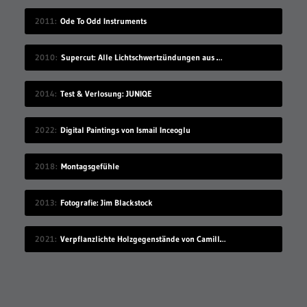
2011
Ode To Odd Instruments
2010
Supercut: Alle Lichtschwertzündungen aus Star Wars
2014
Test & Verlosung: JUNIQE
2022
Digital Paintings von Ismail Inceoglu
2018
Montagsgefühle
2013
Fotografie: Jim Blackstock
2021
Verpflanzlichte Holzgegenstände von Camille Kachani