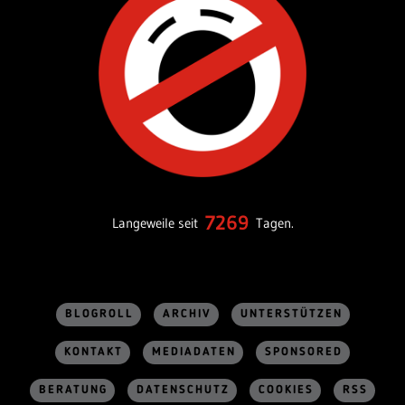
7269
Langeweile seit
Tagen.
BLOGROLL
ARCHIV
UNTERSTÜTZEN
KONTAKT
MEDIADATEN
SPONSORED
BERATUNG
DATENSCHUTZ
COOKIES
RSS