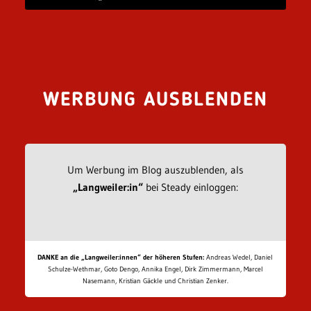
WERBUNG AUSBLENDEN
Um Werbung im Blog auszublenden, als
„Langweiler:in“
bei Steady einloggen:
DANKE an die „Langweiler:innen“ der höheren Stufen:
Andreas Wedel, Daniel
Schulze-Wethmar, Goto Dengo, Annika Engel, Dirk Zimmermann, Marcel
Nasemann, Kristian Gäckle und Christian Zenker.