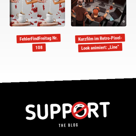
Kurzfilm im Retro-Pixel-
FehlerFindFreitag Nr.
Look animiert: „Line“
108