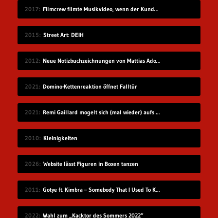
2017
Filmcrew filmte Musikvideo, wenn der Kunde grad nicht hingeschaut hat
2015
Street Art: DEIH
2012
Neue Notizbuchzeichnungen von Mattias Adolfsson
2021
Domino-Kettenreaktion öffnet Falltür
2021
Remi Gaillard mogelt sich (mal wieder) aufs Volleyball-Mannschaftsfoto
2010
Kleinigkeiten
2026
Website lässt Figuren in Boxen tanzen
2011
Gotye ft. Kimbra – Somebody That I Used To Know
2022
Wahl zum „Kacktor des Sommers 2022“