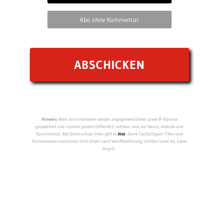
Abo ohne Kommentar
Hinweis:
Beim Kommentieren werden angegebene Daten sowie IP-Adresse
gespeichert und Cookies gesetzt (öffentlich sichtbar sind nur Name, Website und
Kommentar). Alle Datenschutz-Infos gibt es
hier
. Dank Cache/Spam-Filter sind
Kommentare manchmal nicht direkt nach Veröffentlichung sichtbar (aber da, keine
Angst).