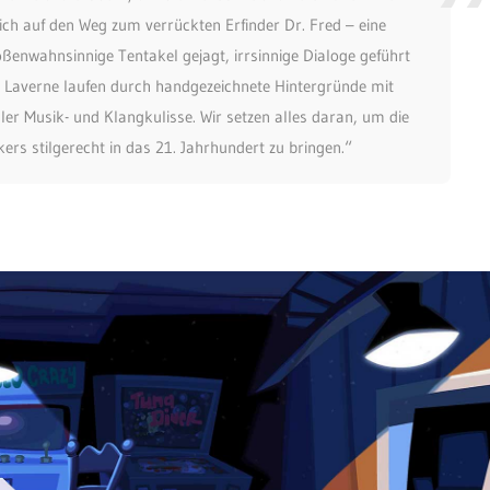
h auf den Weg zum verrückten Erfinder Dr. Fred – eine
größenwahnsinnige Tentakel gejagt, irrsinnige Dialoge geführt
d Laverne laufen durch handgezeichnete Hintergründe mit
er Musik- und Klangkulisse. Wir setzen alles daran, um die
rs stilgerecht in das 21. Jahrhundert zu bringen.“