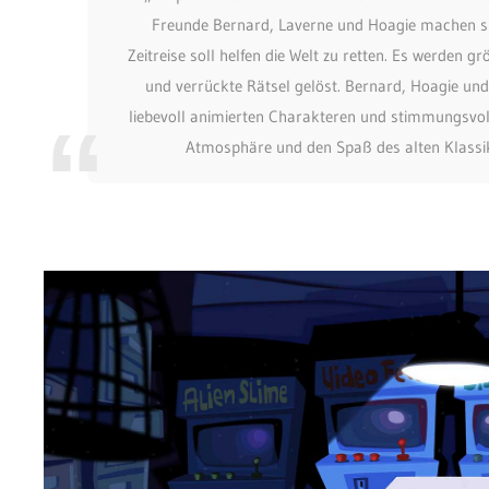
Freunde Bernard, Laverne und Hoagie machen sic
Zeitreise soll helfen die Welt zu retten. Es werden 
und verrückte Rätsel gelöst. Bernard, Hoagie un
liebevoll animierten Charakteren und stimmungsvoll
Atmosphäre und den Spaß des alten Klassike