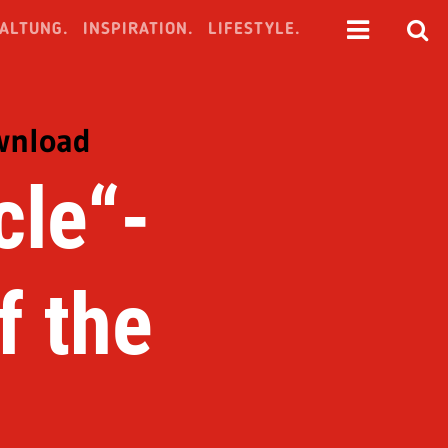
ALTUNG.
INSPIRATION.
LIFESTYLE.
wnload
cle“-
f the