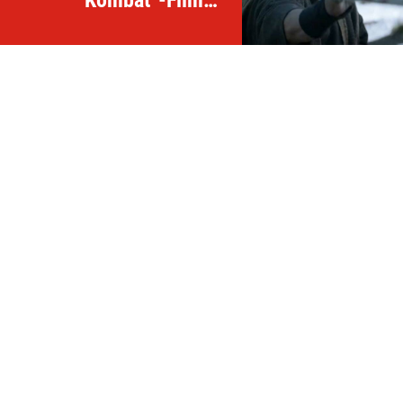
Kombat“-Filmes
anschauen!