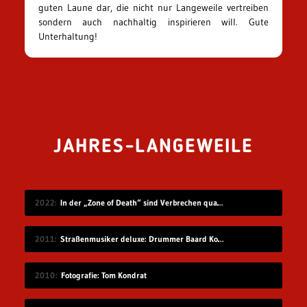
guten Laune dar, die nicht nur Langeweile vertreiben
sondern auch nachhaltig inspirieren will. Gute
Unterhaltung!
JAHRES-LANGEWEILE
2022
In der „Zone of Death“ sind Verbrechen quasi unbestrafbar
2011
Straßenmusiker deluxe: Drummer Baard Kolstad
2010
Fotografie: Tom Kondrat