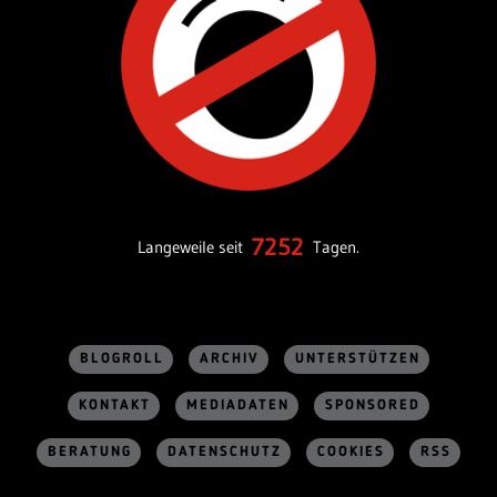
7252
Langeweile seit
Tagen.
BLOGROLL
ARCHIV
UNTERSTÜTZEN
KONTAKT
MEDIADATEN
SPONSORED
BERATUNG
DATENSCHUTZ
COOKIES
RSS