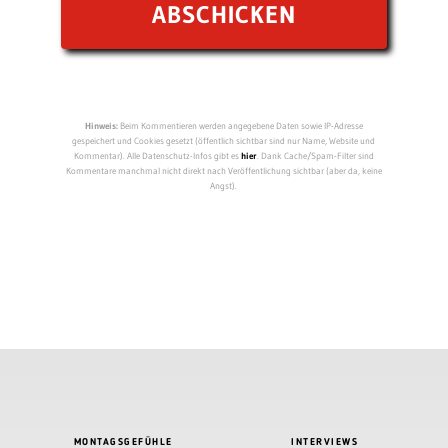
Hinweis:
Beim Kommentieren werden angegebene Daten sowie IP-Adresse
gespeichert und Cookies gesetzt (öffentlich sichtbar sind nur Name, Website und
Kommentar). Alle Datenschutz-Infos gibt es
hier
. Dank Cache/Spam-Filter sind
Kommentare manchmal nicht direkt nach Veröffentlichung sichtbar (aber da, keine
Angst).
MONTAGSGEFÜHLE
INTERVIEWS