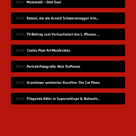
2011
Mutemath – Odd Soul
2022
Katzen, die wie Arnold Schwarzenegger klingen
2024
TV-Beitrag zum Verkaufsstart des 1. iPhones in Deutschland
2016
Cooles Pixel Art-Musikvideo
2011
Portrait-Fotografie: Nick DuPlessis
2012
Grandioser animierter Kurzfilm: The Cat Piano
2024
Fliegende Käfer in Superzeitlupe & Nahaufnahme