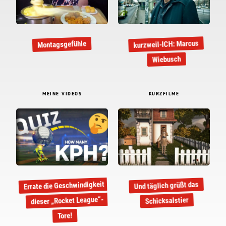
kurzweil-ICH: Marcus
Montagsgefühle
Wiebusch
MEINE VIDEOS
KURZFILME
Errate die Geschwindigkeit
Und täglich grüßt das
dieser „Rocket League“-
Schicksalstier
Tore!