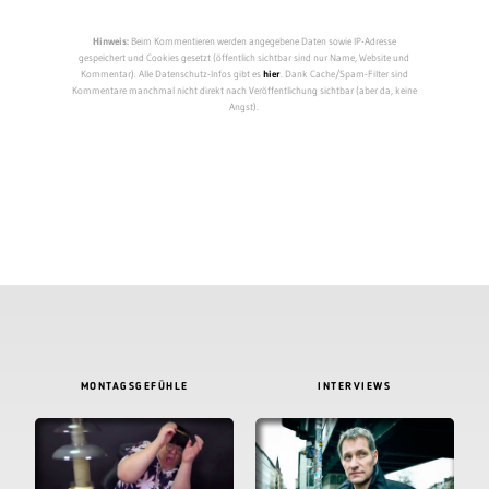
Hinweis:
Beim Kommentieren werden angegebene Daten sowie IP-Adresse
gespeichert und Cookies gesetzt (öffentlich sichtbar sind nur Name, Website und
Kommentar). Alle Datenschutz-Infos gibt es
hier
. Dank Cache/Spam-Filter sind
Kommentare manchmal nicht direkt nach Veröffentlichung sichtbar (aber da, keine
Angst).
MONTAGSGEFÜHLE
INTERVIEWS