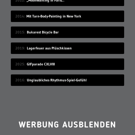
2022
„Moonwalking in Paris…“
2014
Mit Tarn-Body-Painting in New York
2015
Bukarest Bicycle Bar
2019
Lagerfeuer aus Plüschkissen
2025
GIFparade CXLVIII
2016
Unglaubliches Rhythmus-Spiel-Gefühl
WERBUNG AUSBLENDEN