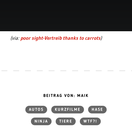
(via:
poor sight-Vertreib thanks to carrots
)
BEITRAG VON: MAIK
AUTOS
KURZFILME
HASE
NINJA
TIERE
WTF?!