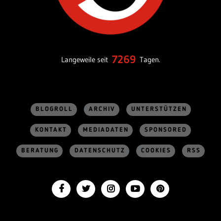
7269
Langeweile seit
Tagen.
BLOGROLL
ARCHIV
UNTERSTÜTZEN
KONTAKT
MEDIADATEN
SPONSORED
BERATUNG
DATENSCHUTZ
COOKIES
RSS