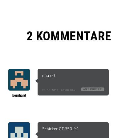
2 KOMMENTARE
oha o0
ANTWORTEN
23.05.2011, 20:08 Uhr
bernhard
Schicker GT-350 ^^