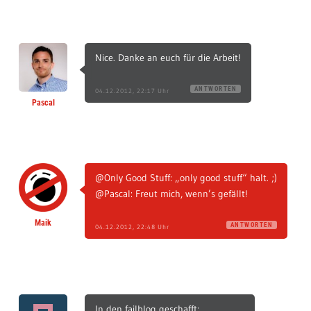
Nice. Danke an euch für die Arbeit!
ANTWORTEN
04.12.2012, 22:17 Uhr
Pascal
@Only Good Stuff: „only good stuff“ halt. ;)
@Pascal: Freut mich, wenn’s gefällt!
Maik
ANTWORTEN
04.12.2012, 22:48 Uhr
In den failblog geschafft: