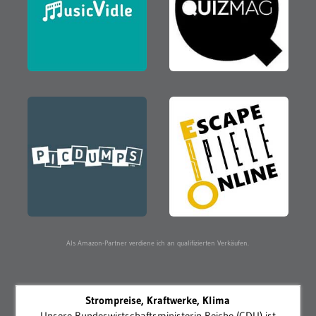
Als Amazon-Partner verdiene ich an qualifizierten Verkäufen.
Strompreise, Kraftwerke, Klima
Unsere Bundeswirtschaftsministerin Reiche (CDU) ist