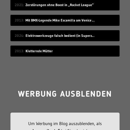
2021
Zerstörungen ohne Boost in „Rocket League“
2013
Mit BMX-Legende Mike Escamilla am Venice Beach
2024
Elektrowerkzeuge falsch bedient (in Superzeitlupe)
2013
Kletternde Mütter
WERBUNG AUSBLENDEN
Um Werbung im Blog auszublenden, als