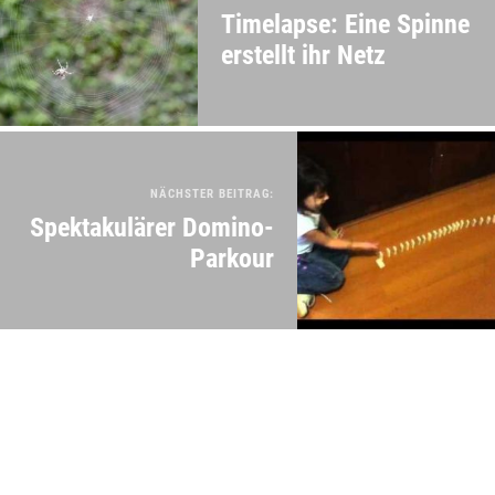
Timelapse: Eine Spinne
erstellt ihr Netz
NÄCHSTER BEITRAG:
Spektakulärer Domino-
Parkour