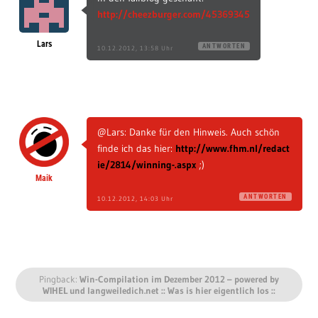
http://cheezburger.com/45369345
Lars
ANTWORTEN
10.12.2012, 13:58 Uhr
@Lars: Danke für den Hinweis. Auch schön
finde ich das hier:
http://www.fhm.nl/redact
ie/2814/winning-.aspx
;)
Maik
ANTWORTEN
10.12.2012, 14:03 Uhr
Pingback:
Win-Compilation im Dezember 2012 – powered by
WIHEL und langweiledich.net :: Was is hier eigentlich los ::