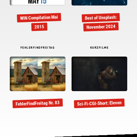
WIN Compilation Mai
Best of Unsplash:
November 2024
2015
FEHLERFINDFREITAG
KURZFILME
Sci-Fi-CGI-Short: Eleven
FehlerFindFreitag Nr. 83