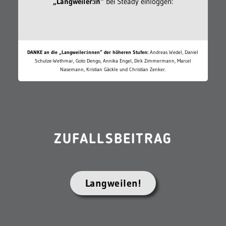
„Langweiler:in“
bei Steady einloggen:
DANKE an die „Langweiler:innen“ der höheren Stufen:
Andreas Wedel, Daniel
Schulze-Wethmar, Goto Dengo, Annika Engel, Dirk Zimmermann, Marcel
Nasemann, Kristian Gäckle und Christian Zenker.
ZUFALLSBEITRAG
Langweilen!