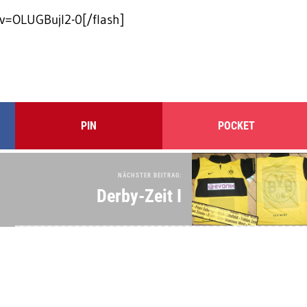
v=OLUGBujl2-0[/flash]
PIN
POCKET
NÄCHSTER BEITRAG:
Derby-Zeit I