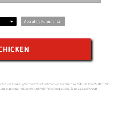
Abo ohne Kommentar
ert und Cookies gesetzt (öffentlich sichtbar sind nur Name, Website und Kommentar). Alle
re manchmal nicht direkt nach Veröffentlichung sichtbar (aber da, keine Angst).