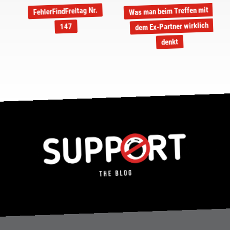
Was man beim Treffen mit
FehlerFindFreitag Nr.
dem Ex-Partner wirklich
147
denkt