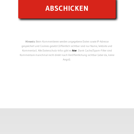
Hinweis:
Beim Kommentieren werden angegebene Daten sowie IP-Adresse
gespeichert und Cookies gesetzt (öffentlich sichtbar sind nur Name, Website und
Kommentar). Alle Datenschutz-Infos gibt es
hier
. Dank Cache/Spam-Filter sind
Kommentare manchmal nicht direkt nach Veröffentlichung sichtbar (aber da, keine
Angst).