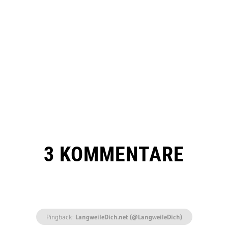
3 KOMMENTARE
Pingback:
LangweileDich.net (@LangweileDich)