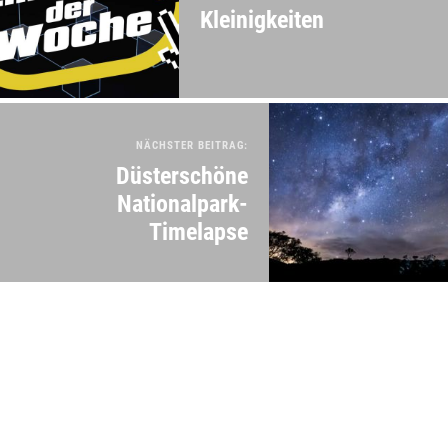
Kleinigkeiten
NÄCHSTER BEITRAG:
Düsterschöne
Nationalpark-
Timelapse