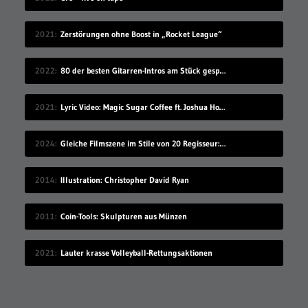
2021
Zerstörungen ohne Boost in „Rocket League“
2022
80 der besten Gitarren-Intros am Stück gespielt
2021
Lyric Video: Magic Sugar Coffee ft. Joshua Howlett – „Blkout“
2024
Gleiche Filmszene im Stile von 20 Regisseur:innen
2014
Illustration: Christopher David Ryan
2011
Coin-Tools: Skulpturen aus Münzen
2021
Lauter krasse Volleyball-Rettungsaktionen