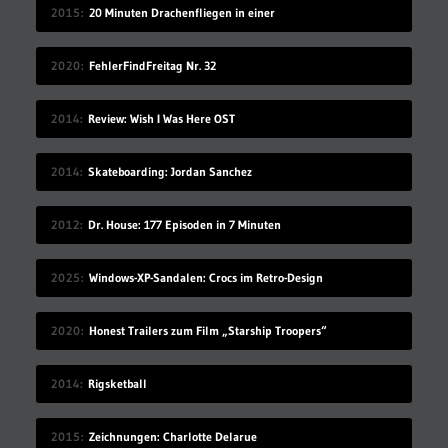
2015
20 Minuten Drachenfliegen in einer
2020
FehlerFindFreitag Nr. 32
2014
Review: Wish I Was Here OST
2014
Skateboarding: Jordan Sanchez
2012
Dr. House: 177 Episoden in 7 Minuten
2025
Windows-XP-Sandalen: Crocs im Retro-Design
2020
Honest Trailers zum Film „Starship Troopers“
2014
Rigsketball
2015
Zeichnungen: Charlotte Delarue