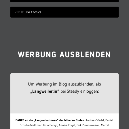
2018
Pie Comics
WERBUNG AUSBLENDEN
Um Werbung im Blog auszublenden, als
„Langweiler:in“
bei Steady einloggen:
DANKE an die „Langweiler:innen“ der höheren Stufen:
Andreas Wedel, Daniel
Schulze-Wethmar, Goto Dengo, Annika Engel, Dirk Zimmermann, Marcel