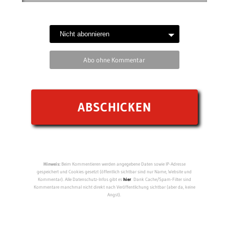
Abo ohne Kommentar
Hinweis:
Beim Kommentieren werden angegebene Daten sowie IP-Adresse
gespeichert und Cookies gesetzt (öffentlich sichtbar sind nur Name, Website und
Kommentar). Alle Datenschutz-Infos gibt es
hier
. Dank Cache/Spam-Filter sind
Kommentare manchmal nicht direkt nach Veröffentlichung sichtbar (aber da, keine
Angst).