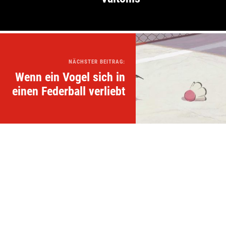
NÄCHSTER BEITRAG:
Wenn ein Vogel sich in
einen Federball verliebt