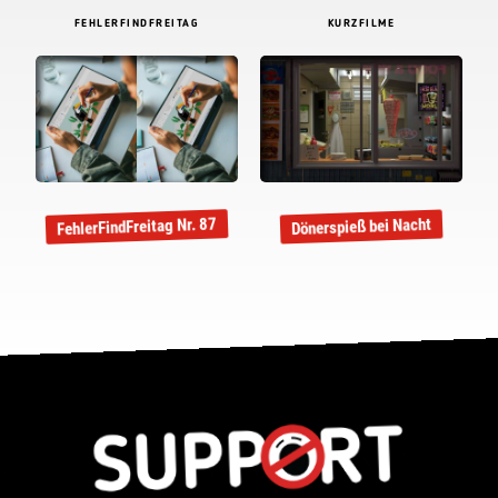
FEHLERFINDFREITAG
KURZFILME
FehlerFindFreitag Nr. 87
Dönerspieß bei Nacht