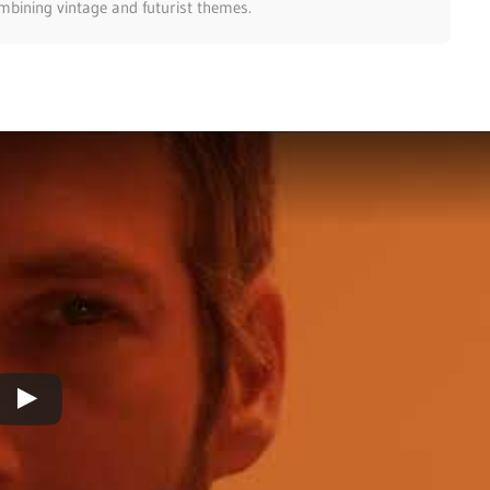
mbining vintage and futurist themes.