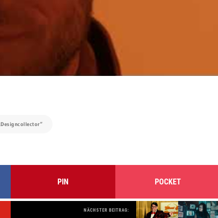
„Designcollector“
PIN
POCKET
NÄCHSTER BEITRAG: