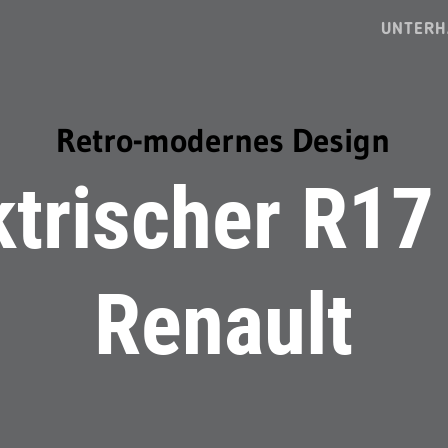
UNTERH
Retro-modernes Design
ktrischer R17
Renault