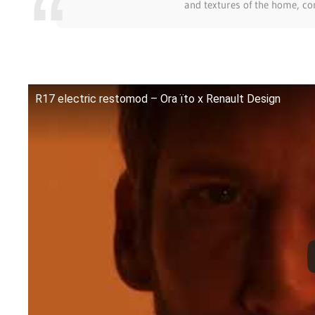
and textures of the home, co
R17 electric restomod – Ora ïto x Renault Design