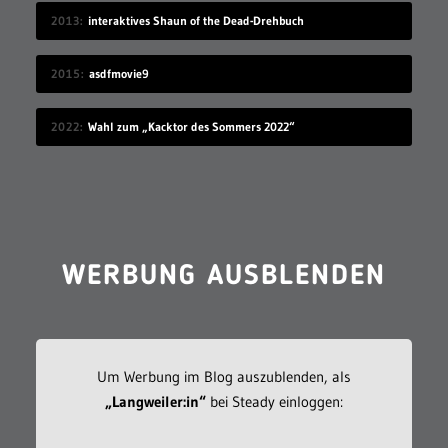
Um Werbung im Blog auszublenden, als
„Langweiler:in“
bei Steady einloggen:
DANKE an die „Langweiler:innen“ der höheren Stufen:
Andreas Wedel, Daniel
Schulze-Wethmar, Goto Dengo, Annika Engel, Dirk Zimmermann, Marcel
Nasemann, Kristian Gäckle und Christian Zenker.
ZUFALLSBEITRAG
Langweilen!