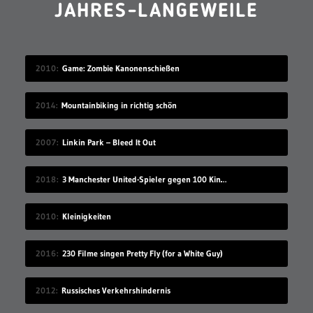
2016
230 Filme singen Pretty Fly (for a White Guy)
2012
Russisches Verkehrshindernis
2013
interaktives Shaun of the Dead-Drehbuch
2015
asdfmovie9
2022
Wahl zum „Kacktor des Sommers 2022“
WERBUNG AUSBLENDEN