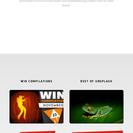
Best of Unsplash: Oktober
WIN Compilation
November 2023
2025
FEHLERFINDFREITAG
KURZFILME
Die ganze Familie im
Herzen tragen
FehlerFindFreitag Nr. 6