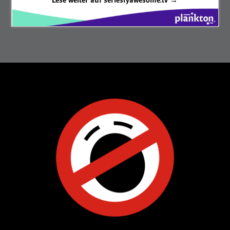
7271
Langeweile seit
Tagen.
BLOGROLL
ARCHIV
UNTERSTÜTZEN
KONTAKT
MEDIADATEN
SPONSORED
BERATUNG
DATENSCHUTZ
COOKIES
RSS