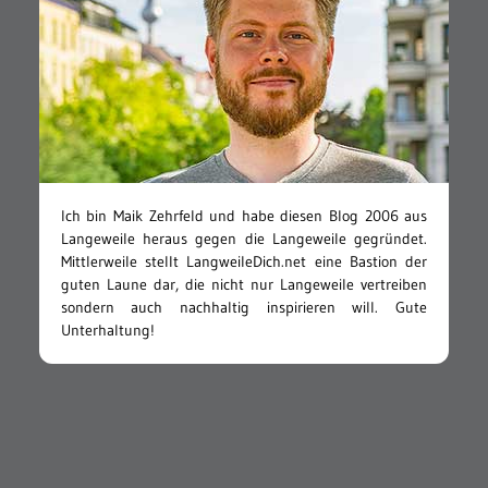
JAHRES-LANGEWEILE
2010
Game: Zombie Kanonenschießen
2014
Mountainbiking in richtig schön
2007
Linkin Park – Bleed It Out
2018
3 Manchester United-Spieler gegen 100 Kinder
2010
Kleinigkeiten