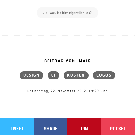
TWEET
SHARE
PIN
POCKET
VORHERIGER BEITRAG:
Benimmregeln zu
Tisch: Wie man es
nicht macht
NÄCHSTER BEITRAG:
Copter Kids - Für die
Vogelperspektive