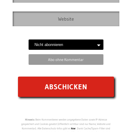
Hinweis:
Beim Kommentieren werden angegebene Daten sowie IP-Adresse
gespeichert und Cookies gesetzt (öffentlich sichtbar sind nur Name, Website und
Kommentar). Alle Datenschutz-Infos gibt es
hier
. Dank Cache/Spam-Filter sind
Kommentare manchmal nicht direkt nach Veröffentlichung sichtbar (aber da, keine
Angst).
WIN COMPILATIONS
BEST OF UNSPLASH