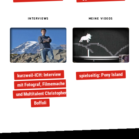
INTERVIEWS
MEINE VIDEOS
kurzweil-ICH: Interview
spielseitig: Pony Island
mit Fotograf, Filmemache
und Multitalent Christopher
Boffoli