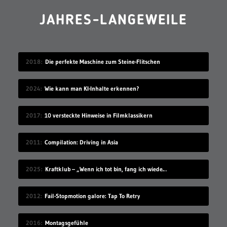
JAHRES-LANGEWEILE
2018
Die perfekte Maschine zum Steine-Flitschen
2024
Wie kann man KI-Inhalte erkennen?
2017
10 versteckte Hinweise in Filmklassikern
2011
Compilation: Driving in Asia
2025
Kraftklub – „Wenn ich tot bin, fang ich wieder an“
2012
Fail-Stopmotion galore: Tap To Retry
2016
Montagsgefühle