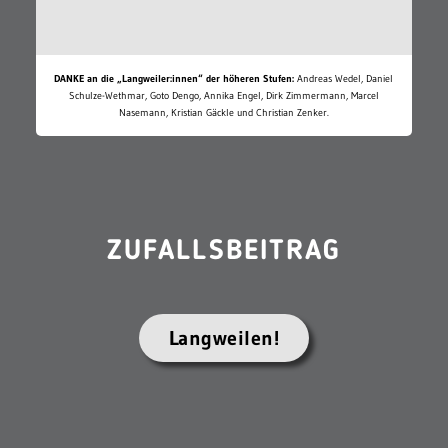
DANKE an die „Langweiler:innen“ der höheren Stufen:
Andreas Wedel, Daniel
Schulze-Wethmar, Goto Dengo, Annika Engel, Dirk Zimmermann, Marcel
Nasemann, Kristian Gäckle und Christian Zenker.
ZUFALLSBEITRAG
Langweilen!