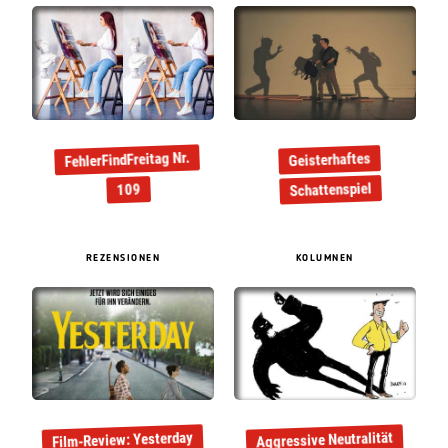
FehlerFindFreitag Nr.
Geisterhaftes
Schattenspiel
109
REZENSIONEN
KOLUMNEN
Film-Review: Yesterday
Aggressive Neutralität