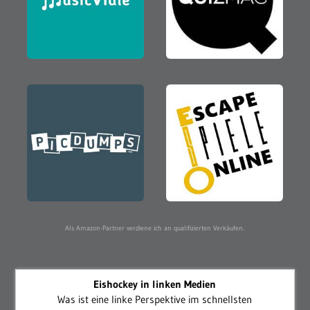
Als Amazon-Partner verdiene ich an qualifizierten Verkäufen.
Eishockey in linken Medien
Was ist eine linke Perspektive im schnellsten