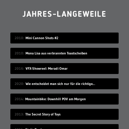
JAHRES-LANGEWEILE
2010
Mini Cannon Shots #2
2010
Mona Lisa aus verbrannten Toastscheiben
2016
VFX-Showreel: Meradi Omar
2020
Wie entscheidet man sich nur für die richtige Idee?
2014
Mountainbike: Downhill POV am Morgen
2013
The Secret Story of Toys