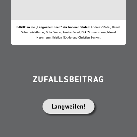
DANKE an die „Langweiler:innen“ der höheren Stufen:
Andreas Wedel, Daniel
Schulze-Wethmar, Goto Dengo, Annika Engel, Dirk Zimmermann, Marcel
Nasemann, Kristian Gäckle und Christian Zenker.
ZUFALLSBEITRAG
Langweilen!