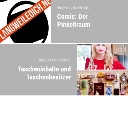
VORHERIGER BEITRAG:
Comic: Der
Pinkeltraum
NÄCHSTER BEITRAG:
Tascheninhalte und
Taschenbesitzer