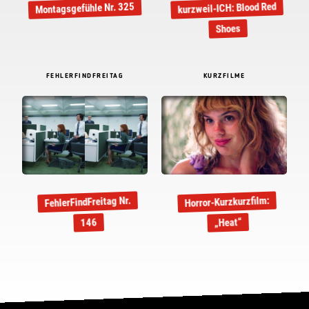
kurzweil-ICH: Blood Red
Montagsgefühle Nr. 325
Shoes
FEHLERFINDFREITAG
KURZFILME
FehlerFindFreitag Nr.
Horror-Kurzkurzfilm:
„Heat“
146