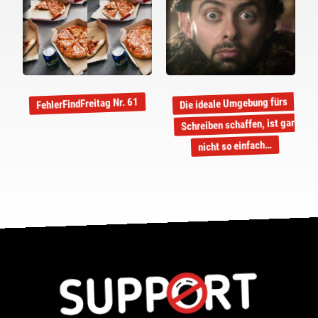
Die ideale Umgebung fürs
FehlerFindFreitag Nr. 61
Schreiben schaffen, ist gar
nicht so einfach…