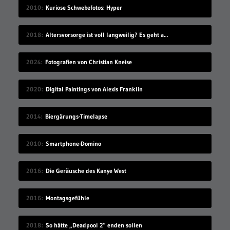
2010
Kuriose Schwebefotos: Hyper
2018
Altersvorsorge ist voll langweilig? Es geht auch modern!
2024
Fotografien von Christian Kneise
2020
Digital Paintings von Alexis Franklin
2014
Biergärungs-Timelapse
2010
Smartphone-Domino
2016
Die Geräusche des Kanye West
2016
Montagsgefühle
2018
So hätte „Deadpool 2“ enden sollen