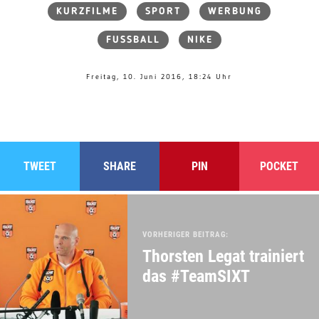
KURZFILME
SPORT
WERBUNG
FUSSBALL
NIKE
Freitag, 10. Juni 2016, 18:24 Uhr
TWEET
SHARE
PIN
POCKET
VORHERIGER BEITRAG:
Thorsten Legat trainiert
das #TeamSIXT