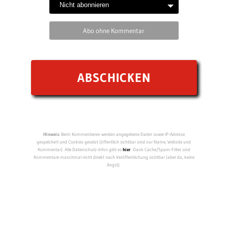
Abo ohne Kommentar
Hinweis:
Beim Kommentieren werden angegebene Daten sowie IP-Adresse
gespeichert und Cookies gesetzt (öffentlich sichtbar sind nur Name, Website und
Kommentar). Alle Datenschutz-Infos gibt es
hier
. Dank Cache/Spam-Filter sind
Kommentare manchmal nicht direkt nach Veröffentlichung sichtbar (aber da, keine
Angst).