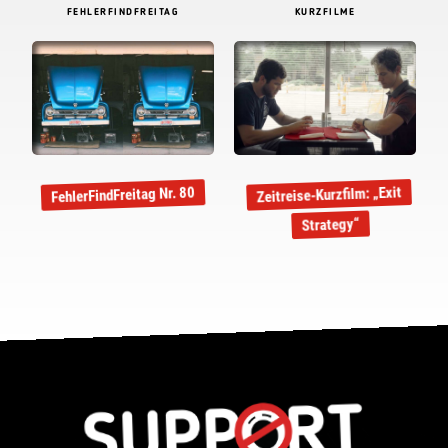
FEHLERFINDFREITAG
KURZFILME
Zeitreise-Kurzfilm: „Exit
FehlerFindFreitag Nr. 80
Strategy“