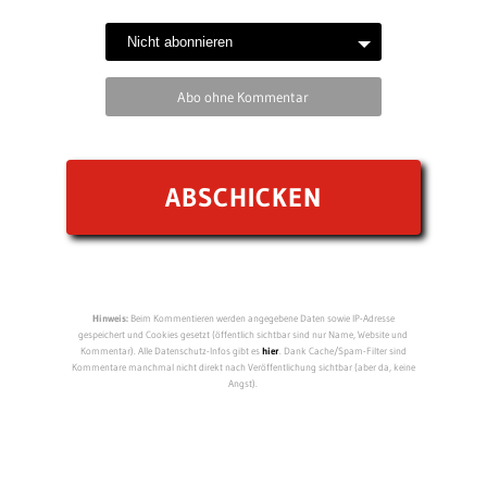
Abo ohne Kommentar
Hinweis:
Beim Kommentieren werden angegebene Daten sowie IP-Adresse
gespeichert und Cookies gesetzt (öffentlich sichtbar sind nur Name, Website und
Kommentar). Alle Datenschutz-Infos gibt es
hier
. Dank Cache/Spam-Filter sind
Kommentare manchmal nicht direkt nach Veröffentlichung sichtbar (aber da, keine
Angst).