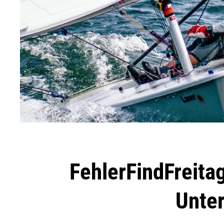
FehlerFindFreitag
Unte