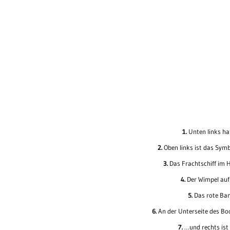
1.
Unten links hat
2.
Oben links ist das Symb
3.
Das Frachtschiff im H
4.
Der Wimpel auf
5.
Das rote Ban
6.
An der Unterseite des Bo
7.
…und rechts ist 