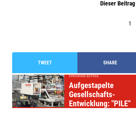
Dieser Beitrag
1
TWEET
SHARE
VORHERIGER BEITRAG:
Aufgestapelte
Gesellschafts-
Entwicklung: "PILE"