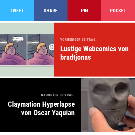
TWEET
SHARE
PIN
POCKET
VORHERIGER BEITRAG:
Lustige Webcomics von
bradtjonas
NÄCHSTER BEITRAG:
Claymation Hyperlapse
von Oscar Yaquian