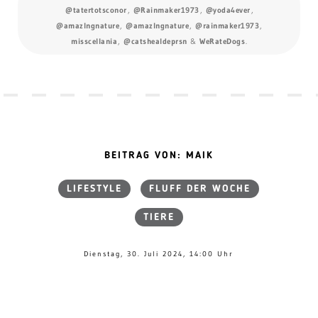
@tatertotsconor
,
@Rainmaker1973
,
@yoda4ever
,
@amazlngnature
,
@amazlngnature
,
@rainmaker1973
,
misscellania
,
@catshealdeprsn
&
WeRateDogs
.
BEITRAG VON: MAIK
LIFESTYLE
FLUFF DER WOCHE
TIERE
Dienstag, 30. Juli 2024, 14:00 Uhr