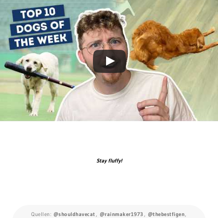
Stay fluffy!
Quellen:
@shouldhavecat
,
@rainmaker1973
,
@thebestfigen
,