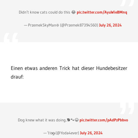
Didn’t know cats could do this 😂
pic.twitter.com/AyuWieBMnq
— PrzemekSkyMan❇️ (@Przemek87394560)
July 26, 2024
Einen etwas anderen Trick hat dieser Hundebesitzer
drauf:
Dog knew what it was doing..🐕🐾😂
pic.twitter.com/pAdPzPbbvo
— 𝕐o̴g̴ (@Yoda4ever)
July 26, 2024