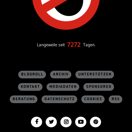
7272
Langeweile seit
Tagen.
BLOGROLL
ARCHIV
UNTERSTÜTZEN
KONTAKT
MEDIADATEN
SPONSORED
BERATUNG
DATENSCHUTZ
COOKIES
RSS