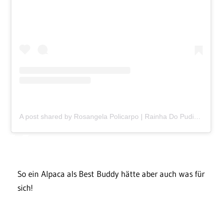
A post shared by Rosangela Policarpo | Rainha Do Pudim | SBO (@rainhadopudimofc)
So ein Alpaca als Best Buddy hätte aber auch was für
sich!