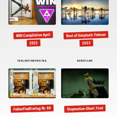
Best of Unsplash: Februar
WIN Compilation April
2022
2023
FEHLERFINDFREITAG
KURZFILME
FehlerFindFreitag Nr. 88
Stopmotion-Short: Fred