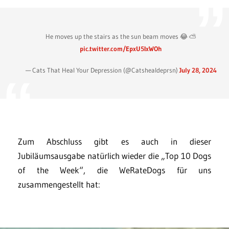
He moves up the stairs as the sun beam moves 😂 ⛅️
pic.twitter.com/EpxU5IxWOh
— Cats That Heal Your Depression (@Catshealdeprsn)
July 28, 2024
Zum Abschluss gibt es auch in dieser
Jubiläumsausgabe natürlich wieder die „Top 10 Dogs
of the Week“, die WeRateDogs für uns
zusammengestellt hat: