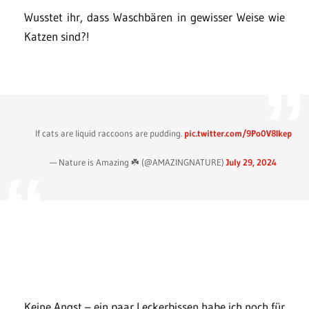
Wusstet ihr, dass Waschbären in gewisser Weise wie
Katzen sind?!
If cats are liquid raccoons are pudding.
pic.twitter.com/9Po0V8Ikep
— Nature is Amazing ☘️ (@AMAZlNGNATURE)
July 29, 2024
Keine Angst – ein paar Leckerbissen habe ich noch für