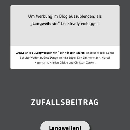
Um Werbung im Blog auszublenden, als
„Langweiler:in“
bei Steady einloggen:
DANKE an die „Langweiler:innen“ der höheren Stufen:
Andreas Wedel, Daniel
Schulze-Wethmar, Goto Dengo, Annika Engel, Dirk Zimmermann, Marcel
Nasemann, Kristian Gäckle und Christian Zenker.
ZUFALLSBEITRAG
Langweilen!