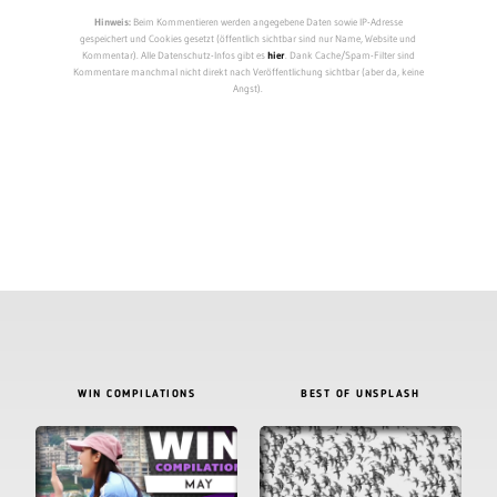
Hinweis:
Beim Kommentieren werden angegebene Daten sowie IP-Adresse
gespeichert und Cookies gesetzt (öffentlich sichtbar sind nur Name, Website und
Kommentar). Alle Datenschutz-Infos gibt es
hier
. Dank Cache/Spam-Filter sind
Kommentare manchmal nicht direkt nach Veröffentlichung sichtbar (aber da, keine
Angst).
WIN COMPILATIONS
BEST OF UNSPLASH