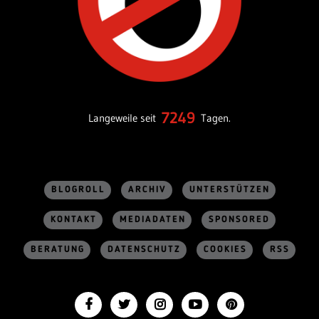
7249
Langeweile seit
Tagen.
BLOGROLL
ARCHIV
UNTERSTÜTZEN
KONTAKT
MEDIADATEN
SPONSORED
BERATUNG
DATENSCHUTZ
COOKIES
RSS