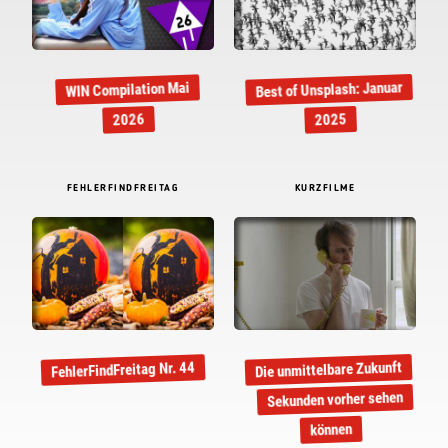
Best of Unsplash: Januar
WIN Compilation Mai
2026
2025
FEHLERFINDFREITAG
KURZFILME
Die unmittelbare Zukunft
FehlerFindFreitag Nr. 44
Sekunden vorher sehen
können