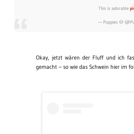
This is adorable
pi
— Puppies 🐶 (@Pu
Okay, jetzt wären der Fluff und ich fa
gemacht – so wie das Schwein hier im f