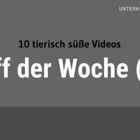
UNTERH
10 tierisch süße Videos
ff der Woche 