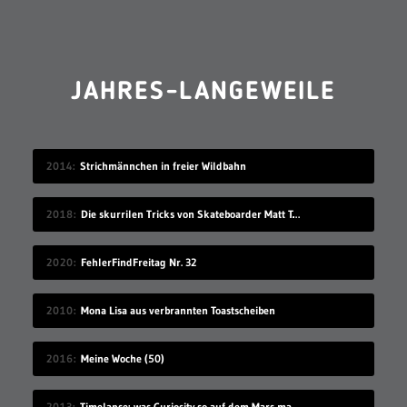
JAHRES-LANGEWEILE
2014
Strichmännchen in freier Wildbahn
2018
Die skurrilen Tricks von Skateboarder Matt Tomasello
2020
FehlerFindFreitag Nr. 32
2010
Mona Lisa aus verbrannten Toastscheiben
2016
Meine Woche (50)
2013
Timelapse: was Curiosity so auf dem Mars macht