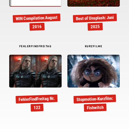
WIN Compilation August
Best of Unsplash: Juni
2016
2025
FEHLERFINDFREITAG
KURZFILME
Stopmotion-Kurzfilm:
FehlerFindFreitag Nr.
Fishwitch
122