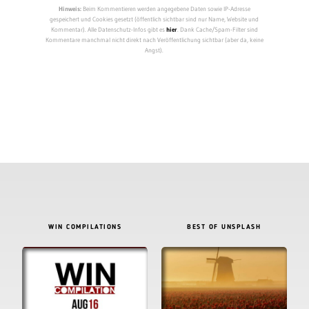
Hinweis:
Beim Kommentieren werden angegebene Daten sowie IP-Adresse
gespeichert und Cookies gesetzt (öffentlich sichtbar sind nur Name, Website und
Kommentar). Alle Datenschutz-Infos gibt es
hier
. Dank Cache/Spam-Filter sind
Kommentare manchmal nicht direkt nach Veröffentlichung sichtbar (aber da, keine
Angst).
WIN COMPILATIONS
BEST OF UNSPLASH