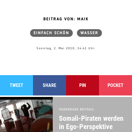
BEITRAG VON: MAIK
EINFACH SCHÖN
WASSER
Sonntag, 2. Mai 2010, 14:41 Uhr
TWEET
SHARE
PIN
POCKET
VORHERIGER BEITRAG:
Somali-Piraten werden
in Ego-Perspektive