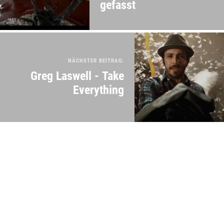
gefasst
NÄCHSTER BEITRAG:
Greg Laswell - Take
Everything