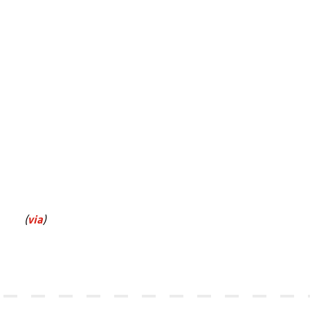
(
via
)